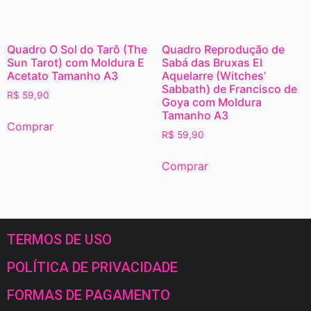
Quadro O Sol do Tarô (The
Quadro Reprodução de
Sun Tarot) com Moldura E
Sabá das Bruxas El
Acetato Tamanho A3
Aquelarre (Witches’
Sabbath) de Francisco de
R$
59,90
Goya com Moldura
Tamanho A3
Comprar
R$
59,90
Comprar
TERMOS DE USO
POLÍTICA DE PRIVACIDADE
FORMAS DE PAGAMENTO