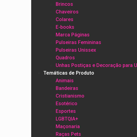
Brincos
Chaveiros
Colares
E-books
Marca Páginas
Pulseiras Femininas
Pulseiras Unissex
Quadros
Unhas Postiças e Decoração para 
Temáticas de Produto
Animais
Bandeiras
Cristianismo
Esotérico
Esportes
LGBTQIA+
Maçonaria
Raças Pets