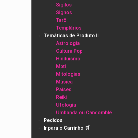
Sigilos
Signos
Tarô
Templários
Temáticas de Produto II
Astrologia
Cultura Pop
Hinduísmo
Mbti
Mitologias
Música
Países
Reiki
Ufologia
Umbanda ou Candomblé
Pedidos
Ir para o Carrinho 🛒