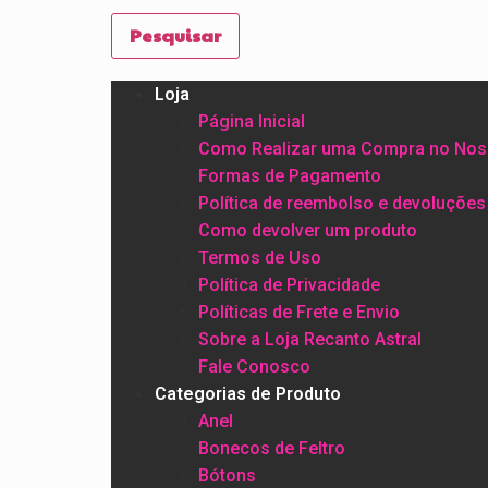
Pesquisar
Loja
Página Inicial
Como Realizar uma Compra no Nos
Formas de Pagamento
Política de reembolso e devoluções
Como devolver um produto
Termos de Uso
Política de Privacidade
Políticas de Frete e Envio
Sobre a Loja Recanto Astral
Fale Conosco
Categorias de Produto
Anel
Bonecos de Feltro
Bótons