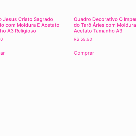
 Jesus Cristo Sagrado
Quadro Decorativo O Impe
o com Moldura E Acetato
do Tarô Áries com Moldura
o A3 Religioso
Acetato Tamanho A3
90
R$
59,90
ar
Comprar