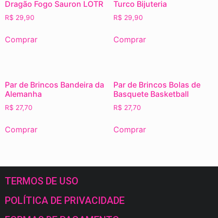
Dragão Fogo Sauron LOTR
Turco Bijuteria
R$
29,90
R$
29,90
Comprar
Comprar
Par de Brincos Bandeira da
Par de Brincos Bolas de
Alemanha
Basquete Basketball
R$
27,70
R$
27,70
Comprar
Comprar
TERMOS DE USO
POLÍTICA DE PRIVACIDADE