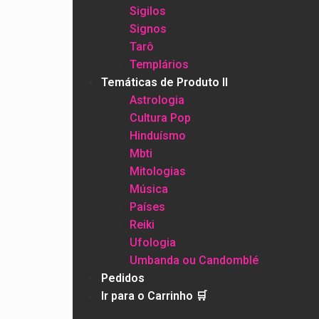
Sigilos
Signos
Tarô
Templários
Temáticas de Produto II
Astrologia
Cultura Pop
Hinduísmo
Mbti
Mitologias
Música
Países
Reiki
Ufologia
Umbanda ou Candomblé
Pedidos
Ir para o Carrinho 🛒