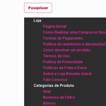
Pesquisar
Loja
Página Inicial
Como Realizar uma Compra no Nos
Formas de Pagamento
Política de reembolso e devoluções
Como devolver um produto
Termos de Uso
Política de Privacidade
Políticas de Frete e Envio
Sobre a Loja Recanto Astral
Fale Conosco
Categorias de Produto
Anel
Bonecos de Feltro
Bótons