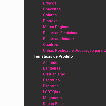
Brincos
Chaveiros
Colares
E-books
Marca Páginas
Pulseiras Femininas
Pulseiras Unissex
Quadros
Unhas Postiças e Decoração para 
Temáticas de Produto
Animais
Bandeiras
Cristianismo
Esotérico
Esportes
LGBTQIA+
Maçonaria
Raças Pets