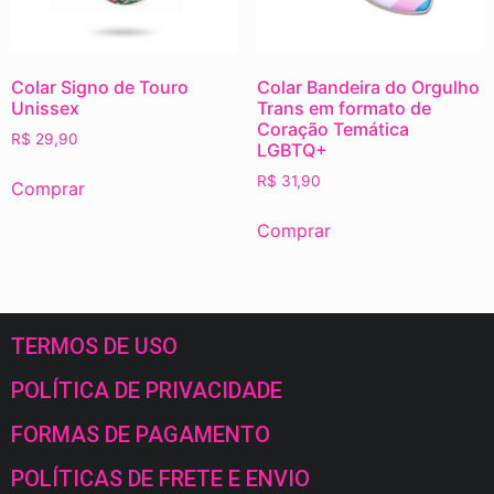
Colar Signo de Touro
Colar Bandeira do Orgulho
Unissex
Trans em formato de
Coração Temática
R$
29,90
LGBTQ+
R$
31,90
Comprar
Comprar
TERMOS DE USO
POLÍTICA DE PRIVACIDADE
FORMAS DE PAGAMENTO
POLÍTICAS DE FRETE E ENVIO