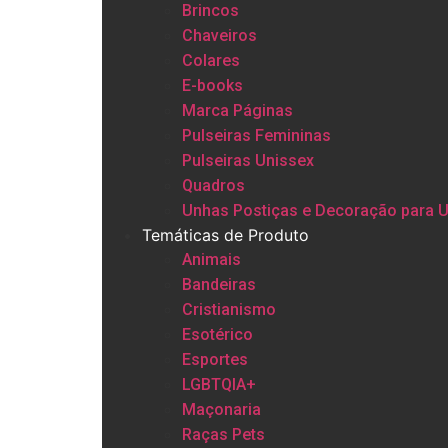
Brincos
Chaveiros
Colares
E-books
Marca Páginas
Pulseiras Femininas
Pulseiras Unissex
Quadros
Unhas Postiças e Decoração para 
Temáticas de Produto
Animais
Bandeiras
Cristianismo
Esotérico
Esportes
LGBTQIA+
Maçonaria
Raças Pets