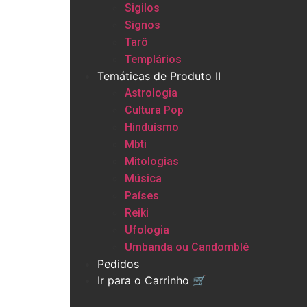
Sigilos
Signos
Tarô
Templários
Temáticas de Produto II
Astrologia
Cultura Pop
Hinduísmo
Mbti
Mitologias
Música
Países
Reiki
Ufologia
Umbanda ou Candomblé
Pedidos
Ir para o Carrinho 🛒