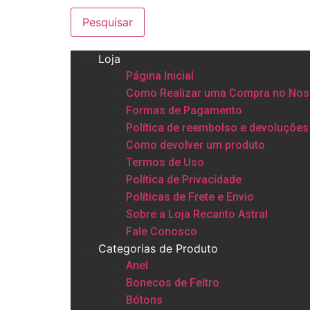
Pesquisar
Loja
Página Inicial
Como Realizar uma Compra no Nos
Formas de Pagamento
Política de reembolso e devoluções
Como devolver um produto
Termos de Uso
Política de Privacidade
Políticas de Frete e Envio
Sobre a Loja Recanto Astral
Fale Conosco
Categorias de Produto
Anel
Bonecos de Feltro
Bótons