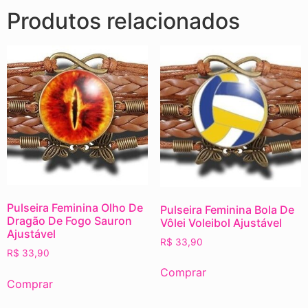
Produtos relacionados
Pulseira Feminina Olho De
Pulseira Feminina Bola De
Dragão De Fogo Sauron
Vôlei Voleibol Ajustável
Ajustável
R$
33,90
R$
33,90
Comprar
Comprar