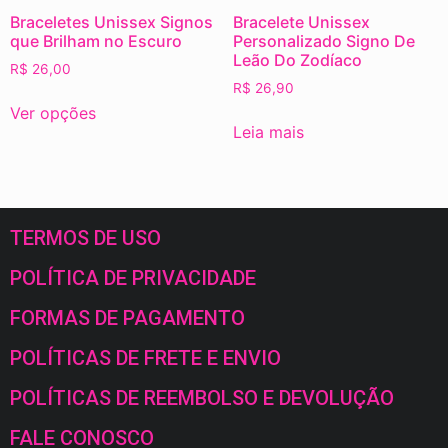
Braceletes Unissex Signos
Bracelete Unissex
que Brilham no Escuro
Personalizado Signo De
Leão Do Zodíaco
R$
26,00
R$
26,90
Ver opções
Leia mais
TERMOS DE USO
POLÍTICA DE PRIVACIDADE
FORMAS DE PAGAMENTO
POLÍTICAS DE FRETE E ENVIO
POLÍTICAS DE REEMBOLSO E DEVOLUÇÃO
FALE CONOSCO