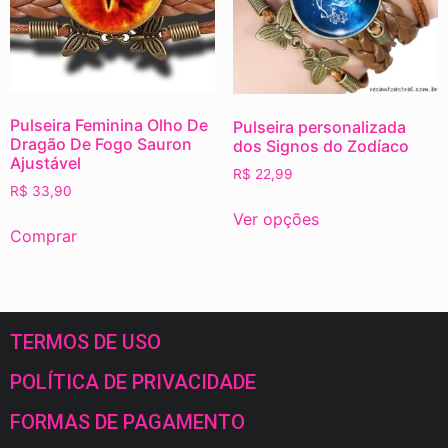
Pulseira Feminina Olho De
Pulseira personalizada
Dragão De Fogo Sauron
dos Signos do Zodíaco
Ajustável
R$
22,99
R$
33,90
Ver opções
Comprar
TERMOS DE USO
POLÍTICA DE PRIVACIDADE
FORMAS DE PAGAMENTO