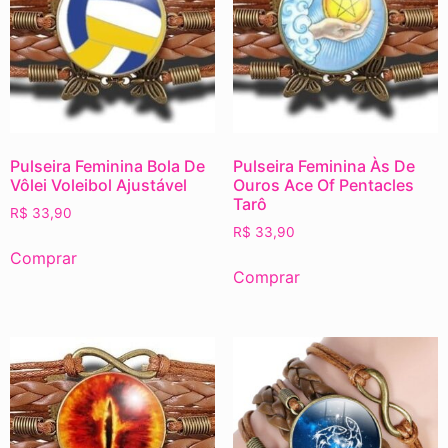
Pulseira Feminina Bola De
Pulseira Feminina Às De
Vôlei Voleibol Ajustável
Ouros Ace Of Pentacles
Tarô
R$
33,90
R$
33,90
Comprar
Comprar