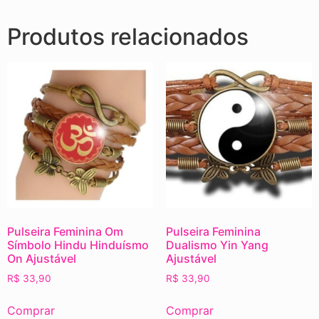
Produtos relacionados
Pulseira Feminina Om
Pulseira Feminina
Símbolo Hindu Hinduísmo
Dualismo Yin Yang
On Ajustável
Ajustável
R$
33,90
R$
33,90
Comprar
Comprar