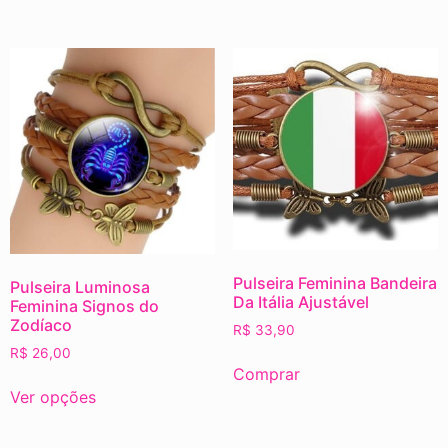
Pulseira Feminina Bandeira
Pulseira Luminosa
Da Itália Ajustável
Feminina Signos do
Zodíaco
R$
33,90
R$
26,00
Comprar
Ver opções