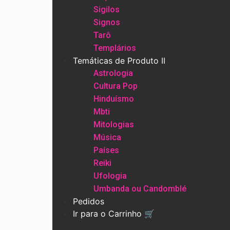
Sigilos
Signos
Tarô
Templários
Temáticas de Produto II
Astrologia
Cultura Pop
Hinduísmo
Mbti
Mitologias
Música
Países
Reiki
Ufologia
Umbanda ou Candomblé
Pedidos
Ir para o Carrinho 🛒