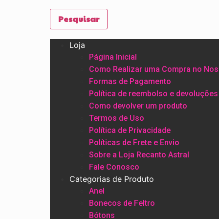
Pesquisar
Loja
Página Inicial
Como Realizar uma Compra no Nos
Formas de Pagamento
Política de reembolso e devoluções
Como devolver um produto
Termos de Uso
Política de Privacidade
Políticas de Frete e Envio
Sobre a Loja Recanto Astral
Fale Conosco
Categorias de Produto
Anel
Bonecos de Feltro
Bótons