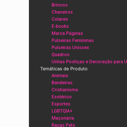
Brincos
Chaveiros
Colares
E-books
Marca Páginas
Pulseiras Femininas
Pulseiras Unissex
Quadros
Unhas Postiças e Decoração para 
Temáticas de Produto
Animais
Bandeiras
Cristianismo
Esotérico
Esportes
LGBTQIA+
Maçonaria
Raças Pets