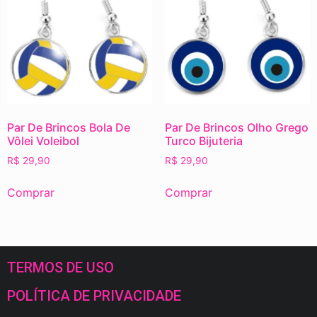
Par De Brincos Bola De
Par De Brincos Olho Grego
Vôlei Voleibol
Turco Bijuteria
R$
29,90
R$
29,90
Comprar
Comprar
TERMOS DE USO
POLÍTICA DE PRIVACIDADE