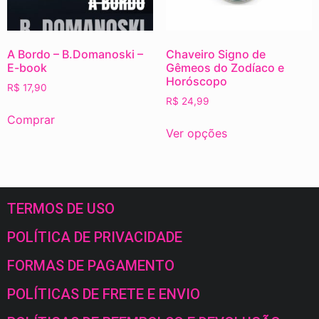
A Bordo – B.Domanoski –
Chaveiro Signo de
E-book
Gêmeos do Zodíaco e
Horóscopo
R$
17,90
R$
24,99
Comprar
Ver opções
TERMOS DE USO
POLÍTICA DE PRIVACIDADE
FORMAS DE PAGAMENTO
POLÍTICAS DE FRETE E ENVIO