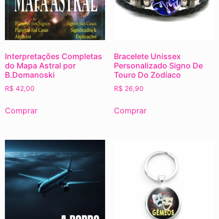
Interpretações Completas
Bracelete Unissex
do Mapa Astral por
Personalizado Signo De
B.Domanoski
Touro Do Zodíaco
R$
42,00
R$
26,90
Comprar
Comprar