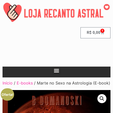
0
R$
0,00
Início
/
E-books
/ Marte no Sexo na Astrologia (E-book)
Oferta!