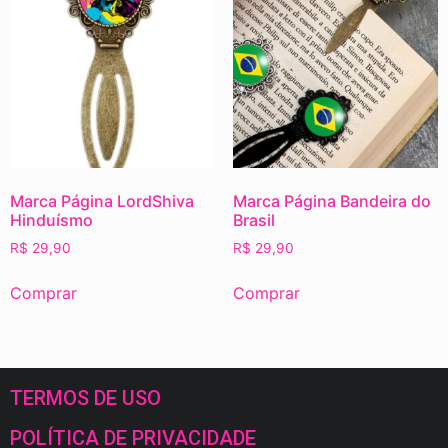
Marca Página LordShiva
Marca Página Bandeira do
Hinduísmo
Brasil
R$
29,90
R$
29,90
Comprar
Comprar
TERMOS DE USO
POLÍTICA DE PRIVACIDADE