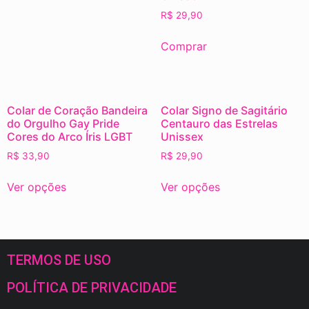
R$
29,90
Comprar
Colar de Coração Bandeira
Colar Signo de Sagitário
do Orgulho Gay Pride
Centauro das Estrelas
Cores do Arco Íris LGBT
Unissex
R$
33,90
R$
29,90
Ver opções
Ver opções
TERMOS DE USO
POLÍTICA DE PRIVACIDADE