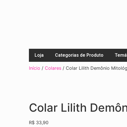
Loja
Categorias de Produto
Temát
Início
/
Colares
/ Colar Lilith Demônio Mitoló
Colar Lilith Demô
R$
33,90