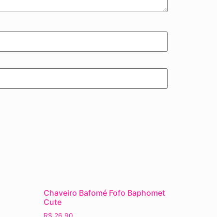
Chaveiro Bafomé Fofo Baphomet
Cute
R$
26,90