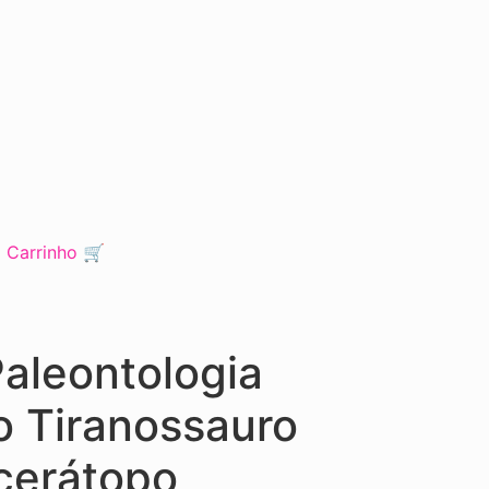
o Carrinho 🛒
aleontologia
o Tiranossauro
icerátopo