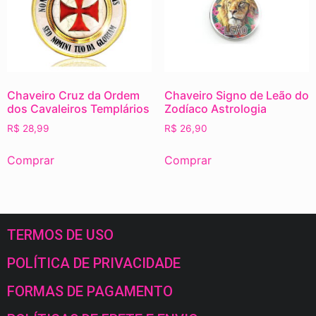
Chaveiro Cruz da Ordem
Chaveiro Signo de Leão do
dos Cavaleiros Templários
Zodíaco Astrologia
R$
28,99
R$
26,90
Comprar
Comprar
TERMOS DE USO
POLÍTICA DE PRIVACIDADE
FORMAS DE PAGAMENTO