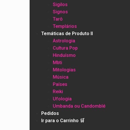
Sigilos
Signos
Tarô
Templários
Temáticas de Produto II
Astrologia
Cultura Pop
Hinduísmo
Mbti
Mitologias
Música
Países
Reiki
Ufologia
Umbanda ou Candomblé
Pedidos
Ir para o Carrinho 🛒