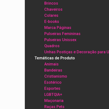
Brincos
Chaveiros
Colares
E-books
Marca Páginas
Pulseiras Femininas
Pulseiras Unissex
Quadros
Unhas Postiças e Decoração para 
Temáticas de Produto
Animais
Bandeiras
Cristianismo
Esotérico
Esportes
LGBTQIA+
Maçonaria
Raças Pets