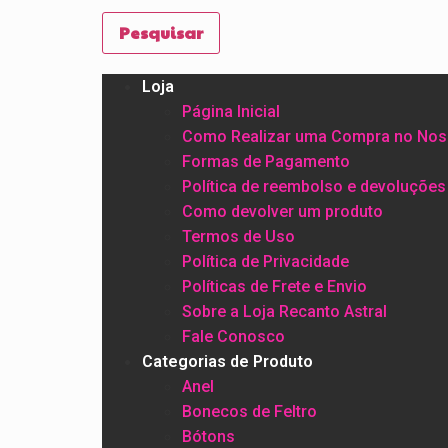
Pesquisar
Loja
Página Inicial
Como Realizar uma Compra no Nos
Formas de Pagamento
Política de reembolso e devoluções
Como devolver um produto
Termos de Uso
Política de Privacidade
Políticas de Frete e Envio
Sobre a Loja Recanto Astral
Fale Conosco
Categorias de Produto
Anel
Bonecos de Feltro
Bótons