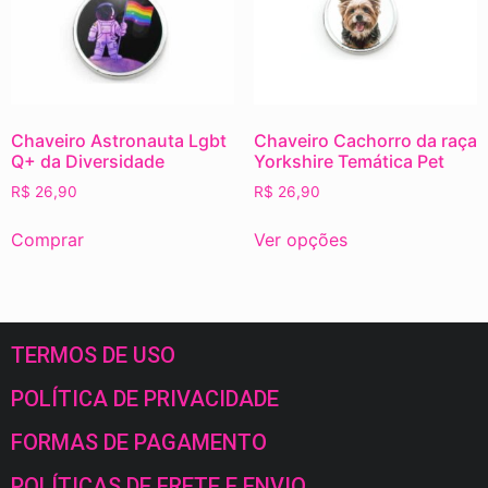
Chaveiro Astronauta Lgbt
Chaveiro Cachorro da raça
Q+ da Diversidade
Yorkshire Temática Pet
R$
26,90
R$
26,90
Comprar
Ver opções
TERMOS DE USO
POLÍTICA DE PRIVACIDADE
FORMAS DE PAGAMENTO
POLÍTICAS DE FRETE E ENVIO