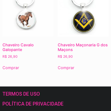
Chaveiro Cavalo
Chaveiro Maçonaria G dos
Galopante
Maçons
R$
26,90
R$
26,90
Comprar
Comprar
TERMOS DE USO
POLÍTICA DE PRIVACIDADE