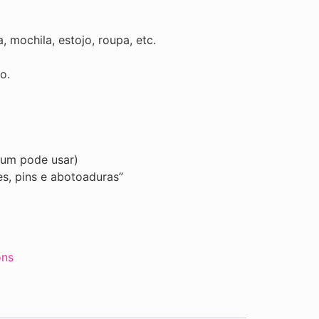
, mochila, estojo, roupa, etc.
o.
 um pode usar)
es, pins e abotoaduras”
ons