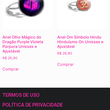
Anel Olho Mágico do
Anel Om Símbolo Hindu
Dragão Purple Violeta
Hinduísmo On Unissex e
Púrpura Unissex e
Ajustável
Ajustável
R$
26,90
R$
26,90
Comprar
Comprar
TERMOS DE USO
POLÍTICA DE PRIVACIDADE