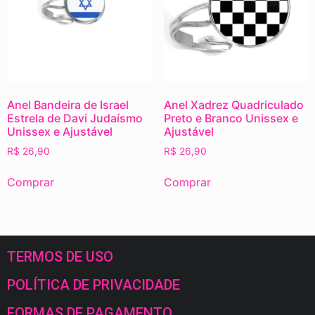
Anel Bandeira de Israel
Anel Xadrez Quadriculado
Estrela de Davi Judaísmo
Preto e Branco Unissex e
Unissex e Ajustável
Ajustável
R$
26,90
R$
26,90
Comprar
Comprar
TERMOS DE USO
POLÍTICA DE PRIVACIDADE
FORMAS DE PAGAMENTO